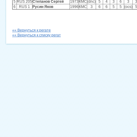
5
RUS 205
Степанов Сергей
1973
КМС
(dnc)
5
4
3
6
3
6
RUS 1
Русин Яков
1996
КМС
3
6
6
5
5
(ocs)
«« Вернуться к регате
«« Вернуться к списку регат