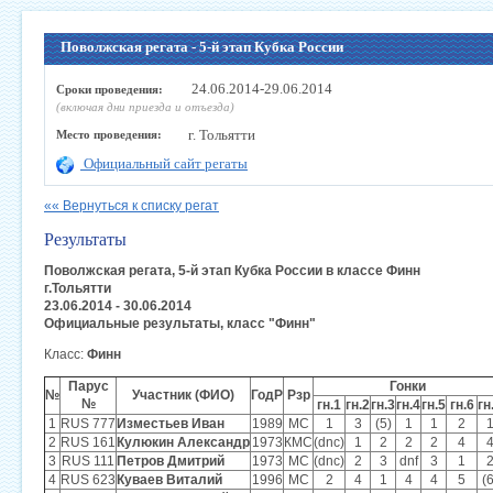
Поволжская регата - 5-й этап Кубка России
24.06.2014-29.06.2014
Сроки проведения:
(включая дни приезда и отъезда)
г. Тольятти
Место проведения:
Официальный сайт регаты
«« Вернуться к списку регат
Результаты
Поволжская регата, 5-й этап Кубка России в классе Финн
г.Тольятти
23.06.2014 - 30.06.2014
Официальные результаты, класс "Финн"
Класс:
Финн
Парус
Гонки
№
Участник (ФИО)
ГодР
Рзр
№
гн.1
гн.2
гн.3
гн.4
гн.5
гн.6
гн
1
RUS 777
Изместьев Иван
1989
МС
1
3
(5)
1
1
2
2
RUS 161
Кулюкин Александр
1973
КМС
(dnc)
1
2
2
2
4
3
RUS 111
Петров Дмитрий
1973
МС
(dnc)
2
3
dnf
3
1
4
RUS 623
Куваев Виталий
1996
МС
2
4
1
4
4
5
(6