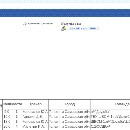
Результаты
Документы регаты:
Список участников
Очки
Место
Тренер
Город
Команда
.7
1
9,0
1
Коновалов Ю.А.
Тольятти Самарская обл.
я/к"Дружба"
4
15,0
2
Ганькин Д.Е.
Тольятти Самарская обл.
ГБУ ШВСМ-1,я/к"Дружб
2
18,0
3
Коновалов Ю.А.
Тольятти Самарская обл.
ШВСМ-1,я/к"Дружба",Ц
)
20,0
4
Малетин И.А.
Тольятти Самарская обл.
СДЮСШОР