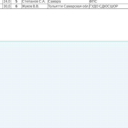
3
24,0
5
Степанов С.А.
Самара
ФПС
5
30,0
6
Жуков В.В.
Тольятти Самарская обл.
ГУДО СДЮСШОР