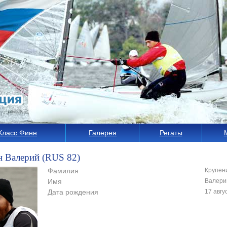
Класс Финн
Галерея
Регаты
 Валерий (RUS 82)
Фамилия
Крупен
Имя
Валери
Дата рождения
17 авгу