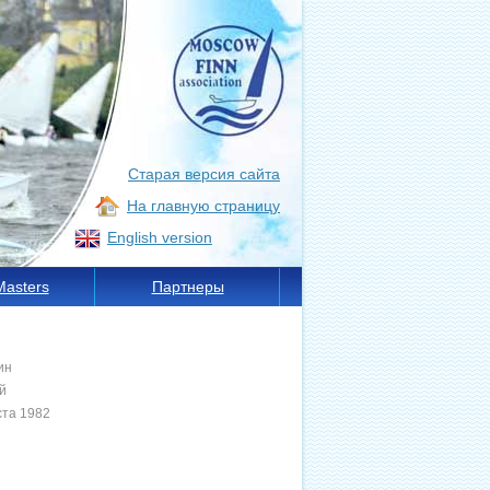
Старая версия сайта
На главную страницу
English version
Masters
Партнеры
ин
й
ста 1982