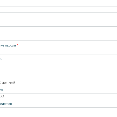
ние пароля
*
)
Женский
ия
телефон