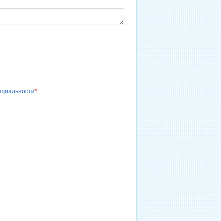
нциальности
*