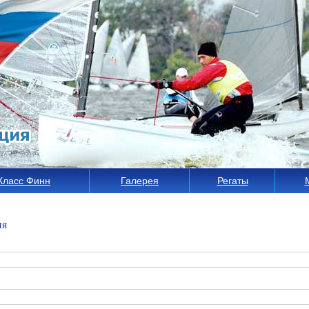
Класс Финн
Галерея
Регаты
ия