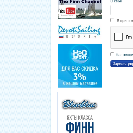
О себе
Я приним
Настоящим
Зарегистри