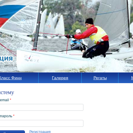
Класс Финн
Галерея
Регаты
истему
 email
*
 пароль
*
Регистрация