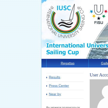
Regattas
Gall
User Acc
Results
Press Center
Near by
Вы можете подписаться