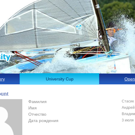
ery
University Cup
Open
ount
Фамилия
Стасик
Имя
Андрей
Отчество
Владим
Дата рождения
3 июля