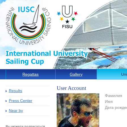
Regattas
Gallery
Uni
User Account
Results
Фамилия
Press Center
Имя
Дата рожде
Near by
Вы можете подписаться