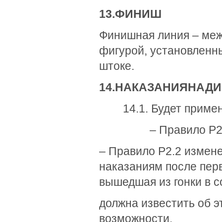
13.
ФИНИШ
Финишная линия – меж
фигурой, установленны
штоке.
14.
НАКАЗАНИЯ
НА
ДИ
14.1. Будет применя
– Правило Р2.3 пр
– Правило Р2.2 измене
наказаниям после перв
вышедшая из гонки в с
должна известить об э
возможности.