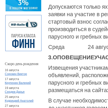
Допускаются только я
заявки на участие в р
стартовый взнос согла
производиться в суде
парусного и гребных в
Среда 24 августа 
3.
ОПОВЕЩЕНИЕ
У
ЧА
Скоро день рождения
Извещения участникам
16 августа
объявлений, располож
Сорокин Виктор
17 августа
парусного и гребных в
Крупенин Валерий
19 августа
размещаться на сайт
Сердюк Дарья
25 августа
В случае необходимос
Кудрицкий Анатолий
27 августа