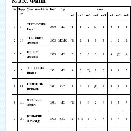
Класс:
Финн
№
Парус
Участник (ФИО)
ГодР
Рзр
Гонки
№
гн.1
гн.2
гн.3
гн.4
гн.5
гн.6
гн.7
гн.8
ТЕРПИГОРЕВ
1
57
1990
МС
1
1
2
(7)
1
2
1
1
Егор
ТЕРЕШКИН
2
14
1973
МСМК
(6)
2
1
5
5
1
2
2
Дмитрий
ПЕТРОВ
3
711
1973
МС
3
5
3
3
2
4
(6)
4
Дмитрий
ФИЛИППОВ
4
9
1991
МС
4
3
(8)
6
3
5
4
5
Виктор
СИВЕНКОВ
5
91
1991
КМС
5
4
6
(9)
6
6
3
3
Вячеслав
ЯНИЦКИЙ
6
111
1991
МС
(9)
6
4
2
4
8
5
7
Андрей
КУЛЮКИН
7
161
1973
КМС
2
(14)
9
1
7
3
7
8
Александр