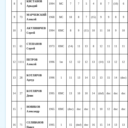
КИСТАНОВ
8
6
1994
МС
7
7
5
4
8
7
(10)
6
Аркадий
МАРЧЕВСКИЙ
9
73
1968
МС
10
8
7
(15)
9
9
8
9
Алексей
АКУЛИНИЧЕВ
10
3
1994
КМС
8
9
(11)
10
11
10
9
10
Сергей
СТЕПАНОВ
11
61
1973
КМС
(14)
11
13
8
12
11
11
11
Сергей
ПЕТРОВ
12
1111
1996
1ю
12
12
12
13
(14)
13
12
12
Алексей
КОТЛЯРОВ
13
28
1996
1
11
13
14
12
13
15
14
(dnc)
Артур
КОТЛЯРОВ
14
27
1995
КМС
13
10
10
14
(dnf)
dnc
dnc
dnc
Денис
НОВИКОВ
15
7
1965
КМС
(dnc)
dnc
dnc
11
10
12
dnc
dnc
Александр
СЕЛИВАНОВ
16
71
1995
1
15
(dnf)
dnc
16
15
14
13
13
Павел