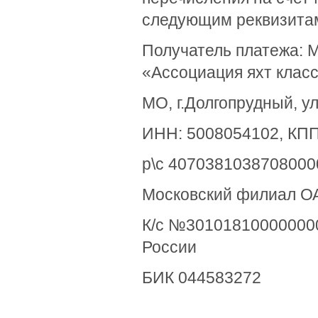
следующим реквизита
Получатель платежа: 
«Ассоциация яхт клас
МО, г.Долгопрудный, у
ИНН: 5008054102, КПП
р\с 4070381038708000
Московский филиал 
К/с №301018100000000
России
БИК 044583272