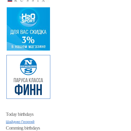
Today birthdays
Шайдуко Георгий
Comming birthdays