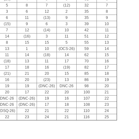
5
8
7
(12)
32
7
3
6
12
2
35
8
6
11
(13)
9
35
9
(15)
9
6
3
39
10
7
12
(14)
10
42
11
14
(16)
3
11
51
12
8
15
15
5
55
13
13
1
10
(OCS-26)
59
14
11
14
(18)
14
62
15
(18)
13
11
17
70
16
17
18
16
(19)
82
17
(21)
21
20
15
85
18
16
20
(23)
13
86
19
19
19
(DNC-26)
DNC-26
98
20
20
17
22
20
100
21
DNC-26
(DNC-26)
19
16
107
22
DNC-26
(DNC-26)
17
18
108
23
(DSQ-26)
22
21
22
110
24
22
23
24
21
116
25