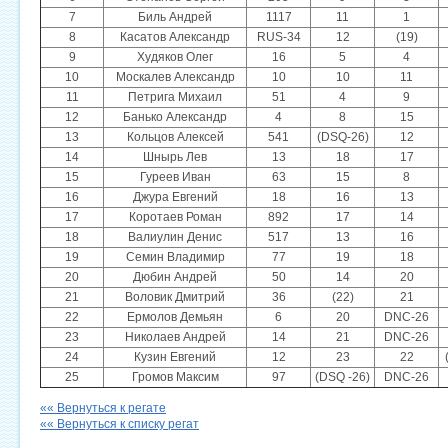
7
Биль Андрей
1117
11
1
8
Касатов Александр
RUS-34
12
(19)
9
Худяков Олег
16
5
4
10
Москалев Александр
10
10
11
11
Петрига Михаил
51
4
9
12
Банько Александр
4
8
15
13
Кольцов Алексей
541
(DSQ-26)
12
14
Шнырь Лев
13
18
17
15
Гуреев Иван
63
15
8
16
Джура Евгений
18
16
13
17
Коротаев Роман
892
17
14
18
Валиулин Денис
517
13
16
19
Семин Владимир
77
19
18
20
Дюбин Андрей
50
14
20
21
Воловик Дмитрий
36
(22)
21
22
Ермолов Демьян
6
20
DNC-26
23
Николаев Андрей
14
21
DNC-26
24
Кузин Евгений
12
23
22
25
Громов Максим
97
(DSQ -26)
DNC-26
«« Вернуться к регате
«« Вернуться к списку регат