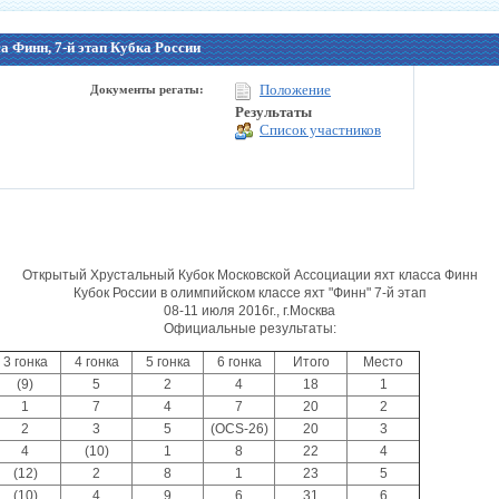
 Финн, 7-й этап Кубка России
Положение
Документы регаты:
Результаты
Список участников
Открытый Хрустальный Кубок Московской Ассоциации яхт класса Финн
Кубок России в олимпийском классе яхт "Финн" 7-й этап
08-11 июля 2016г., г.Москва
Официальные результаты:
3 гонка
4 гонка
5 гонка
6 гонка
Итого
Место
(9)
5
2
4
18
1
1
7
4
7
20
2
2
3
5
(OCS-26)
20
3
4
(10)
1
8
22
4
(12)
2
8
1
23
5
(10)
4
9
6
31
6