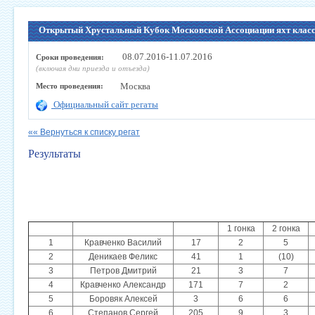
Открытый Хрустальный Кубок Московской Ассоциации яхт класса
08.07.2016-11.07.2016
Сроки проведения:
(включая дни приезда и отъезда)
Москва
Место проведения:
Официальный сайт регаты
«« Вернуться к списку регат
Результаты
1 гонка
2 гонка
1
Кравченко Василий
17
2
5
2
Деникаев Феликс
41
1
(10)
3
Петров Дмитрий
21
3
7
4
Кравченко Александр
171
7
2
5
Боровяк Алексей
3
6
6
6
Степанов Сергей
205
9
3