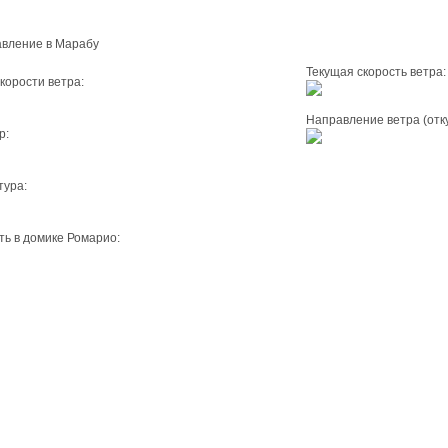
Текущая скорость ветра:
корости ветра:
Направление ветра (отку
р:
тура:
ь в домике Ромарио: