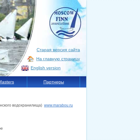
Старая версия сайта
На главную страницу
English version
Masters
Партнеры
минского водохранилища)
www.marabou.ru
ре