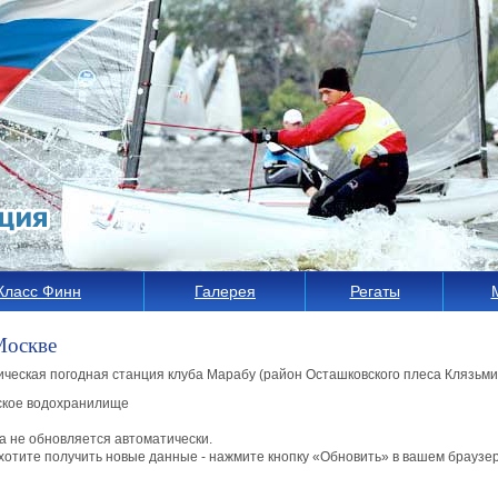
Класс Финн
Галерея
Регаты
Москве
ическая погодная станция клуба Марабу (район Осташковского плеса Клязь
ское водохранилище
 не обновляется автоматически.
хотите получить новые данные - нажмите кнопку «Обновить» в вашем браузе