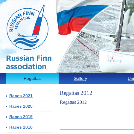
Regattas
Gallery
Uni
Regattas 2012
Races 2021
Regattas 2012
Races 2020
Races 2019
Races 2018