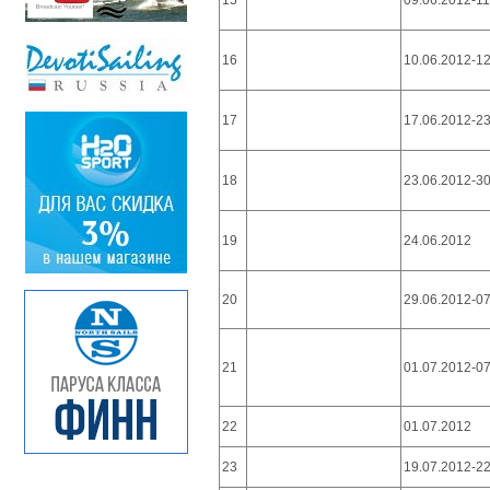
15
09.06.2012-11
16
10.06.2012-1
17
17.06.2012-2
18
23.06.2012-3
19
24.06.2012
20
29.06.2012-0
21
01.07.2012-0
22
01.07.2012
23
19.07.2012-2