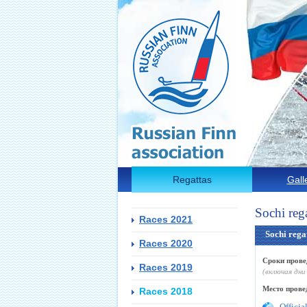
Regattas
Gall
Sochi reg
Races 2021
Sochi rega
Races 2020
Сроки прове
Races 2019
(включая дни
Место прове
Races 2018
Officia