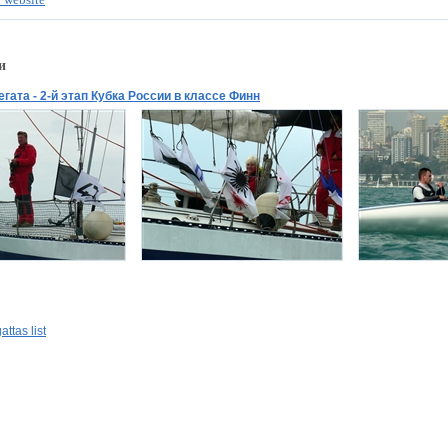
и
гата - 2-й этап Кубка России в классе Финн
attas list