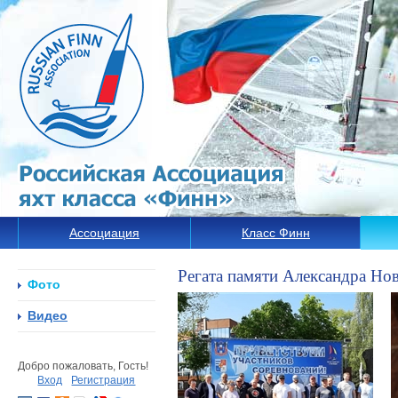
Ассоциация
Класс Финн
Регата памяти Александра Нов
Фото
Видео
Добро пожаловать, Гость!
Вход
Регистрация