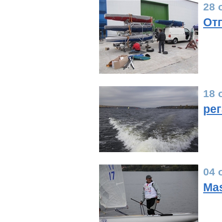
28 
От
18 
рег
04 
Mas