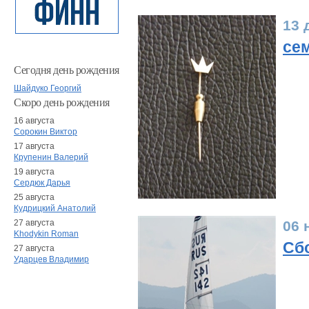
13 
сем
Сегодня день рождения
Шайдуко Георгий
Скоро день рождения
16 августа
Сорокин Виктор
17 августа
Крупенин Валерий
19 августа
Сердюк Дарья
25 августа
Кудрицкий Анатолий
27 августа
06 
Khodykin Roman
Сбо
27 августа
Ударцев Владимир