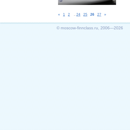
«
1
2
..
24
25
26
27
»
© moscow-finnclass.ru, 2006—2026