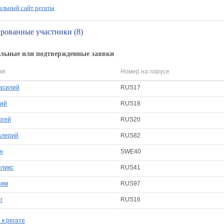
льный сайт регаты
рованные участники (8)
льные или подтвержденные заявки
мя
Номер на парусе
Василий
RUS17
ний
RUS18
ргей
RUS20
алерий
RUS82
н
SWE40
еликс
RUS41
сим
RUS97
г
RUS16
 к регате