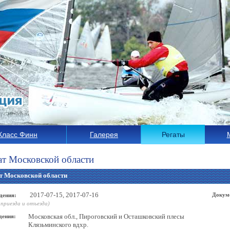
Класс Финн
Галерея
Регаты
т Московской области
т Московской области
2017-07-15, 2017-07-16
Докум
дения:
 приезда и отъезда)
Московская обл., Пироговский и Осташковский плесы
дения:
Клязьминского вдхр.