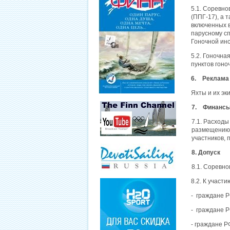
5.1. Соревно
(ППГ-17), а 
включенных 
парусному сп
Гоночной инс
5.2. Гоночна
пунктов гоно
6. Реклама
Яхты и их эк
7. Финансы
7.1. Расходы
размещению, 
участников,
8. Допуск
8.1. Соревно
8.2. К участ
- граждане Р
- граждане Р
- граждане Р