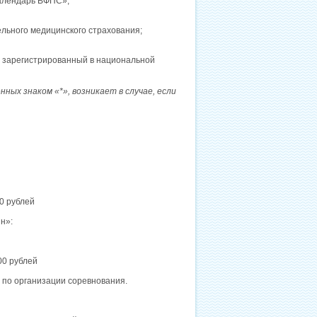
календарь ВФПС»;
ельного медицинского страхования;
, зарегистрированный в национальной
ных знаком «*», возникает в случае, если
н»:
00 рублей
н»:
00 рублей
 по организации соревнования.