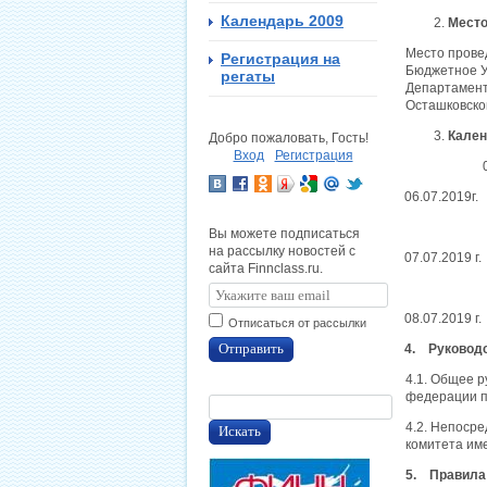
Календарь 2009
Мест
Место провед
Регистрация на
Бюджетное У
регаты
Департамент
Осташковско
Кален
Добро пожаловать, Гость!
Вход
Регистрация
05.07.20
06.07.2019г.
11ч.30м. 
Вы можете подписаться
на рассылку новостей с
07.07.2019 
сайта Finnclass.ru.
16ч.00м
08.07.2019 г
Отписаться от рассылки
Отправить
4.
Руководс
4.1. Общее 
федерации п
4.2. Непоср
Искать
комитета име
5. Правила