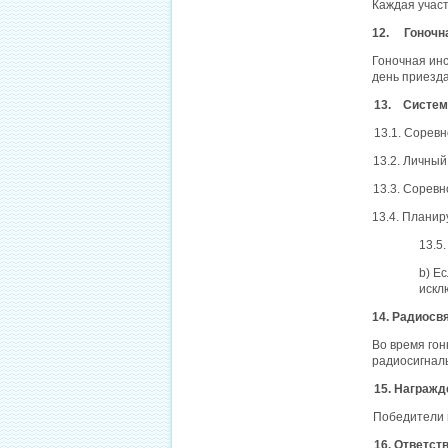
Каждая учас
12. Гоночна
Гоночная инс
день приезда
13. Система
13.1. Соревн
13.2. Личный
13.3. Сорев
13.4. Планир
13.5
b) Е
искл
14. Радиосв
Во время гон
радиосигналы
15. Награжд
Победители 
16. Ответст