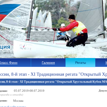
Класс Финн
Галерея
Регаты
ссии, 8-й этап - XI Традиционная регата "Открытый
сии, 8-й этап - XI Традиционная регата "Открытый Хрустальный Кубок М
05.07.2019-08.07.2019
Докум
дения:
 приезда и отъезда)
Москва
дения:
льный сайт регаты