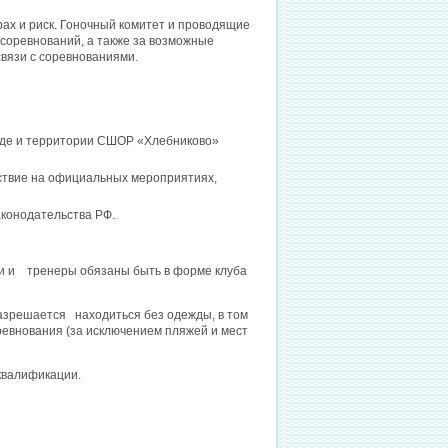
рах и риск. Гоночный комитет и проводящие
 соревнований, а также за возможные
вязи с соревнованиями.
воде и территории СШОР «Хлебниково»
ствие на официальных мероприятиях,
аконодательства РФ.
ки и тренеры обязаны быть в форме клуба
разрешается находиться без одежды, в том
ревнования (за исключением пляжей и мест
сквалификации.