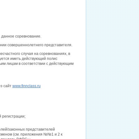
а данное соревнование.
дении совершеннолетнего представителя.
есчастного случая на соревнованиях, в
уется иметь действующий полис
ьим лицам в соответствии с действующим
ез сайт
www.finnclass.ru
 регистрации;
елей/законных представителей
меном (см. приложения №№1 и 2 к