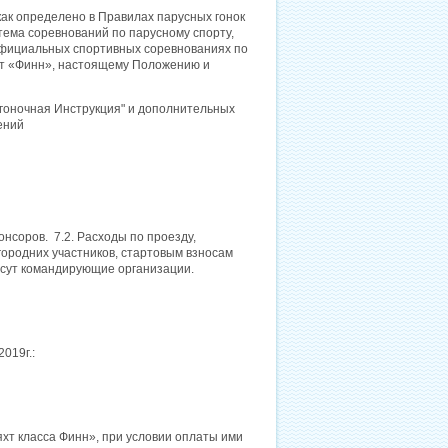
как определено в Правилах парусных гонок
тема соревнований по парусному спорту,
официальных спортивных соревнованиях по
яхт «Финн», настоящему Положению и
 гоночная Инструкция" и дополнительных
ений
нсоров. 7.2. Расходы по проезду,
городних участников, стартовым взносам
есут командирующие организации.
019г.:
хт класса Финн», при условии оплаты ими