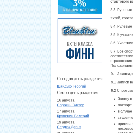
стартового в
8.3. Рулевые
яхтой, соотв
8.4. Рулевые
8.5. К участ
8.6. Участни
8.7. Все спо
соответстви
страхования 
Положением 
9. Заявки, 
Сегодня день рождения
9.1 Записи н
Шайдуко Георгий
9.2 Спортсм
Скоро день рождения
Заявку в
16 августа
Сорокин Виктор
паспорт 
17 августа
в случае
Крупенин Валерий
студенче
19 августа
оригина
Сердюк Дарья
несовер