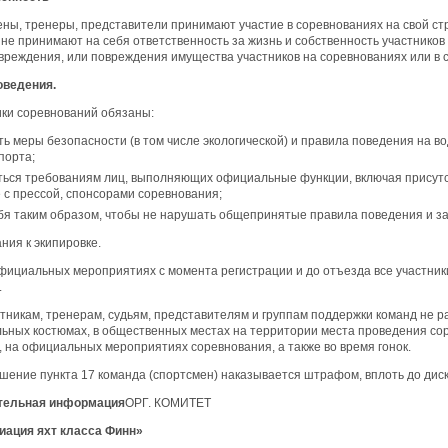
ны, тренеры, представители принимают участие в соревнованиях на свой ст
не принимают на себя ответственность за жизнь и собственность участников
вреждения, или повреждения имущества участников на соревнованиях или в с
оведения.
ики соревнований обязаны:
ь меры безопасности (в том числе экологической) и правила поведения на 
порта;
ться требованиям лиц, выполняющих официальные функции, включая присут
с прессой, спонсорами соревнования;
бя таким образом, чтобы не нарушать общепринятые правила поведения и з
ания к экипировке.
официальных мероприятиях с момента регистрации и до отъезда все участни
.
тникам, тренерам, судьям, представителям и группам поддержки команд не 
альных костюмах, в общественных местах на территории места проведения со
, на официальных мероприятиях соревнования, а также во время гонок.
ушение пункта 17 команда (спортсмен) наказывается штрафом, вплоть до ди
ительная информация
ОРГ. КОМИТЕТ
ация яхт класса Финн»