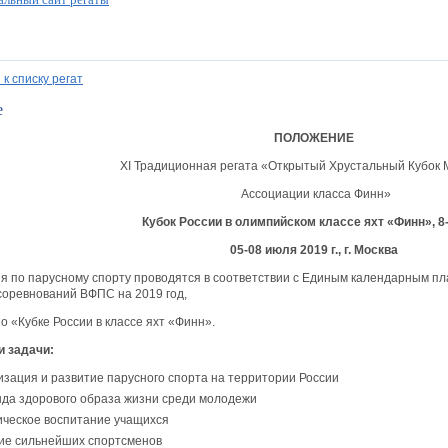
 к списку регат
е
ПОЛОЖЕНИЕ
XI Традиционная регата «Открытый Хрустальный Кубок 
Ассоциации класса Финн»
Куб
oк России в олимпийском классе яхт «Финн», 8-
05-08 июля 2019 г., г. Москва
я по парусному спорту проводятся в соответствии с Единым календарным п
соревнований ВФПС на 2019 год,
 «Кубке России в классе яхт «Финн».
и задачи:
зация и развитие парусного спорта на территории России
нда здорового образа жизни среди молодежи
ическое воспитание учащихся
ие сильнейших спортсменов