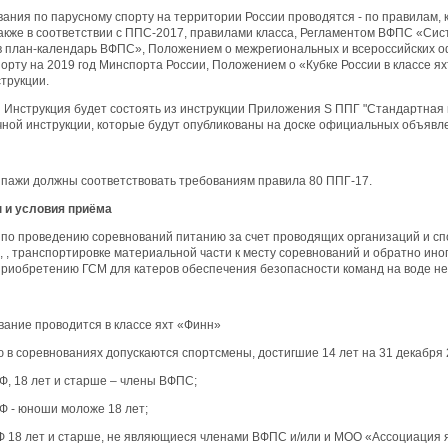
вания по парусному спорту на территории России проводятся - по правилам, 
также в соответствии с ППС-2017, правилами класса, Регламентом ВФПС «Сис
в план-календарь ВФПС», Положением о межрегиональных и всероссийских 
орту на 2019 год Минспорта России, Положением о «Кубке России в классе 
трукции.
я Инструкция будет состоять из инструкции Приложения S ППГ "Стандартная
чной инструкции, которые будут опубликованы на доске официальных объявл
ипажи должны соответствовать требованиям правила 80 ППГ-17.
 и условия приёма
 по проведению соревнований питанию за счет проводящих организаций и спо
, транспортировке материальной части к месту соревнований и обратно ино
 приобретению ГСМ для катеров обеспечения безопасности команд на воде н
вание проводится в классе яхт «Финн»
ию в соревнованиях допускаются спортсмены, достигшие 14 лет на 31 декабря 2
Ф, 18 лет и старше – члены ВФПС;
Ф - юноши моложе 18 лет;
Ф 18 лет и старше, не являющиеся членами ВФПС и/или и МОО «Ассоциация я