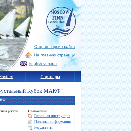
Старая версия сайта
На главную страницу
English version
Masters
Партнеры
 Хрустальный Кубок МАКФ"
АКФ"
Положение
енты регаты:
Гоночная инструкция
Полезная информация
Результаты