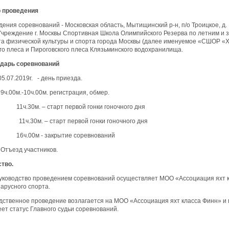
о
проведения
ения соревнований - Московская область, Мытищинский р-н, п/о Троицкое, д
чреждение г. Москвы Спортивная Школа Олимпийского Резерва по летним и 
а физической культуры и спорта города Москвы (далее именуемое «СШОР «Х
го плеса и Пироговского плеса Клязьминского водохранилища.
дарь соревнований
19г. - день приезда.
 9ч.00м.-10ч.00м. регистрация, обмер.
– старт первой гонки гоночного дня
г. 11ч.30м. – старт первой гонки гоночного дня
 - закрытие соревнований
. Отъезд участников.
тво.
руководство проведением соревнований осуществляет МОО «Ассоциация яхт 
арусного спорта.
едственное проведение возлагается на МОО «Ассоциация яхт класса Финн» и 
ет статус Главного судьи соревнований.