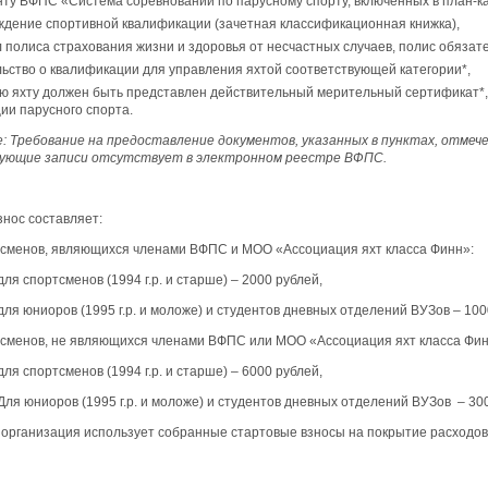
нту ВФПС «Система соревнований по парусному спорту, включенных в план-
ждение спортивной квалификации (зачетная классификационная книжка),
 полиса страхования жизни и здоровья от несчастных случаев, полис обязат
ьство о квалификации для управления яхтой соответствующей категории*,
ую яхту должен быть представлен действительный мерительный сертификат*
ии парусного спорта.
: Требование на предоставление документов, указанных в пунктах, отмечен
ующие записи отсутствует в электронном реестре ВФПС.
нос составляет:
тсменов, являющихся членами ВФПС и МОО «Ассоциация яхт класса Фин
 для спортсменов (1994 г.р. и старше) – 2000 рублей,
 для юниоров (1995 г.р. и моложе) и студентов дневных отделений ВУЗов – 10
тсменов, не являющихся членами ВФПС или МОО «Ассоциация яхт класса Фин
 для спортсменов (1994 г.р. и старше) – 6000 рублей,
 Для юниоров (1995 г.р. и моложе) и студентов дневных отделений ВУЗов – 30
организация использует собранные стартовые взносы на покрытие расходов