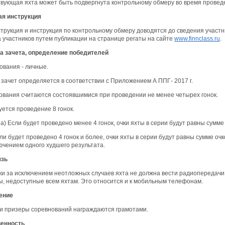
твующая яхта может быть подвергнута контрольному обмеру во время провед
я инструкция
трукция и инструкция по контрольному обмеру доводятся до сведения участ
 участников путем публикации на странице регаты на сайте
www.finnclass.ru
.
 зачета, определение победителей
ования - личные.
 зачет определяется в соответствии с Приложением А ППГ- 2017 г.
нования считаются состоявшимися при проведении не менее четырех гонок.
уется проведение 8 гонок.
. а) Если будет проведено менее 4 гонок, очки яхты в серии будут равны сум
сли будет проведено 4 гонок и более, очки яхты в серии будут равны сумме очк
ючением одного худшего результата.
язь
ки за исключением неотложных случаев яхта не должна вести радиопередачи
, недоступные всем яхтам. Это относится и к мобильным телефонам.
ение
и призеры соревнований награждаются грамотами.
венность