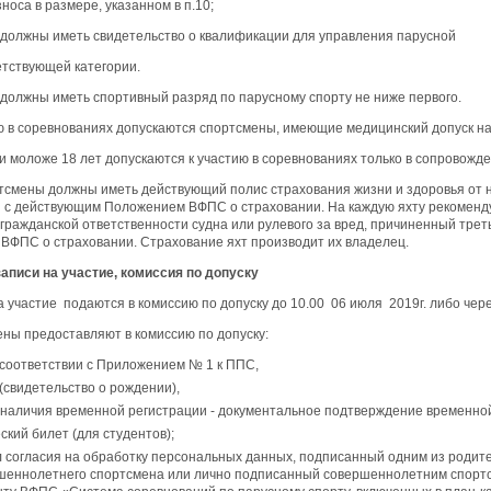
зноса в размере, указанном в п.10;
 должны иметь свидетельство о квалификации для управления парусной
етствующей категории.
 должны иметь спортивный разряд по парусному спорту не ниже первого.
ию в соревнованиях допускаются спортсмены, имеющие медицинский допуск н
ки моложе 18 лет допускаются к участию в соревнованиях только в сопровож
ртсмены должны иметь действующий полис страхования жизни и здоровья от н
и с действующим Положением ВФПС о страховании. На каждую яхту рекоменд
гражданской ответственности судна или рулевого за вред, причиненный трет
ВФПС о страховании. Страхование яхт производит их владелец.
записи на участие, комиссия по допуску
а участие подаются в комиссию по допуску до 10.00 06 июля 2019г. либо чер
ены предоставляют в комиссию по допуску:
 соответствии с Приложением № 1 к ППС,
(свидетельство о рождении),
 наличия временной регистрации - документальное подтверждение временной
ский билет (для студентов);
л согласия на обработку персональных данных, подписанный одним из родит
шеннолетнего спортсмена или лично подписанный совершеннолетним спортс