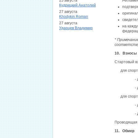
25 августа
Регламе
Кудрицкий Анатолий
подтвер
27 августа
оригинал
Khodykin Roman
свидетел
27 августа
на кажд
Ударцев Владимир
федерац
* Примечание
соответств
10. Взносы
Стартовый вз
для спор
-
-
для спор
-
-
Проводящая 
11. Обмер