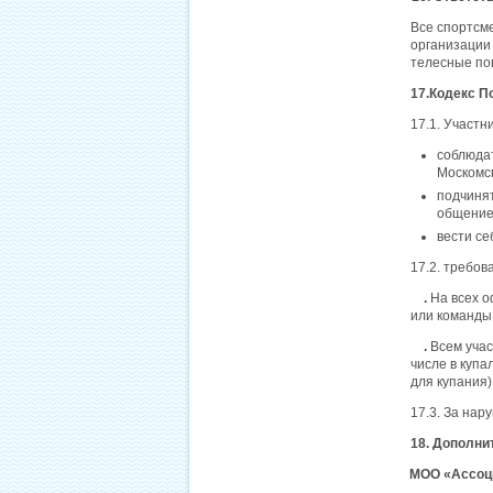
Все спортсме
организации 
телесные по
17.Кодекс П
17.1. Участн
соблюдат
Москомс
подчиня
общение 
вести се
17.2. требов
.
На всех 
или команды
.
Всем учас
числе в куп
для купания)
17.3. За нар
18. Дополн
МОО «Ассоци