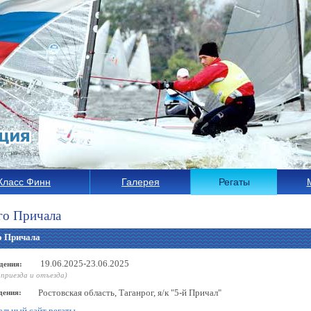
Класс Финн
Галерея
Регаты
го Причала
о Причала
19.06.2025-23.06.2025
дения:
 приезда и отъезда)
Ростовская область, Таганрог, я/к "5-й Причал"
дения:
льный сайт регаты